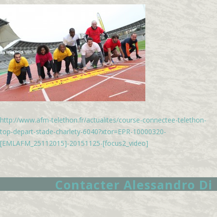
http://www.afm-telethon.fr/actualites/course-connectee-telethon-
top-depart-stade-charlety-6040?xtor=EPR-10000320-
[EMLAFM_25112015]-20151125-[focus2_video]
Contacter Alessandro Di