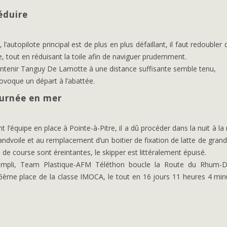
éduire
’autopilote principal est de plus en plus défaillant, il faut redoubler d
re, tout en réduisant la toile afin de naviguer prudemment.
intenir Tanguy De Lamotte à une distance suffisante semble tenu,
rovoque un départ à l’abattée.
ournée en mer
t l’équipe en place à Pointe-à-Pitre, il a dû procéder dans la nuit à la
andvoile et au remplacement d’un boitier de fixation de latte de grand
 de course sont éreintantes, le skipper est littéralement épuisé.
 rempli, Team Plastique-AFM Téléthon boucle la Route du Rhum-D
ème place de la classe IMOCA, le tout en 16 jours 11 heures 4 min