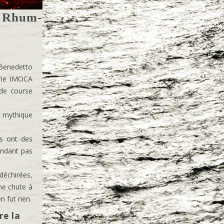
u Rhum-
 Benedetto
rie IMOCA
de course
a mythique
ns ont des
endant pas
déchirées,
ne chute à
n fut rien.
re la