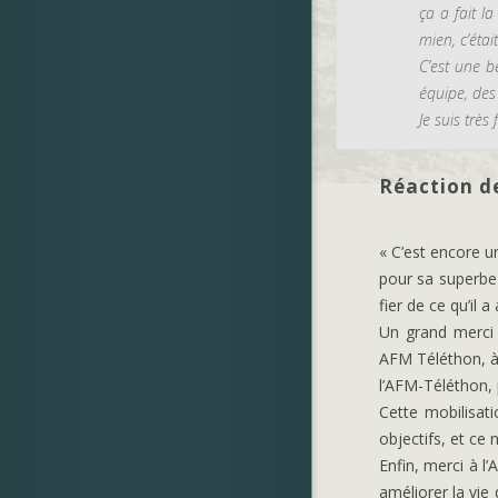
ça a fait l
mien, c’étai
C’est une b
équipe, des 
Je suis très
Réaction de
« C’est encore 
pour sa superbe 
fier de ce qu’il a
Un grand merci 
AFM Téléthon, à 
l’AFM-Téléthon, 
Cette mobilisat
objectifs, et ce n
Enfin, merci à l
améliorer la vie