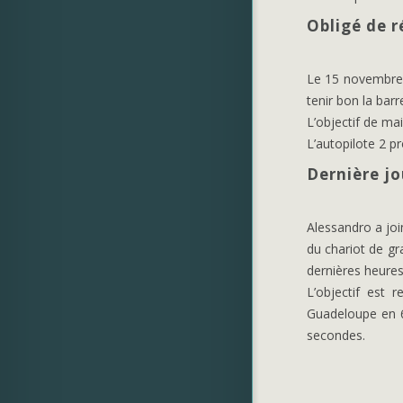
Obligé de r
Le 15 novembre, l
tenir bon la bar
L’objectif de ma
L’autopilote 2 p
Dernière j
Alessandro a join
du chariot de gr
dernières heures
L’objectif est
Guadeloupe en 6
secondes.