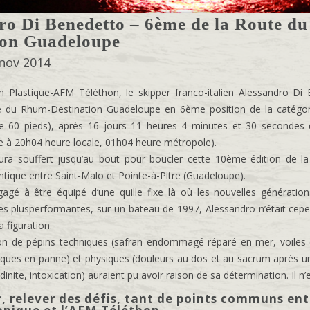
ro Di Benedetto – 6ème de la Route d
ion Guadeloupe
 nov 2014
Plastique-AFM Téléthon, le skipper franco-italien Alessandro Di
e du Rhum-Destination Guadeloupe en 6ème position de la catégo
 60 pieds), après 16 jours 11 heures 4 minutes et 30 secondes 
e à 20h04 heure locale, 01h04 heure métropole).
ura souffert jusqu’au bout pour boucler cette 10ème édition de l
ntique entre Saint-Malo et Pointe-à-Pitre (Guadeloupe).
gé à être équipé d’une quille fixe là où les nouvelles génératio
res plusperformantes, sur un bateau de 1997, Alessandro n’était cep
a figuration.
n de pépins techniques (safran endommagé réparé en mer, voiles 
iques en panne) et physiques (douleurs au dos et au sacrum après u
inite, intoxication) auraient pu avoir raison de sa détermination. Il n’e
, relever des défis, tant de points communs ent