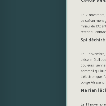
Safran end
Le 7 novembre, l
ce safran menaça
milieu de l’Atla
rester au contac
Spi déchiré
Le 9 novembre, u
pièce métalliqu
douleurs vienne
sommeil qui lui 
L’électronique f
oblige Alessand
Ne rien lâc
Le 11 novembre, 