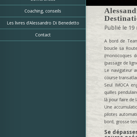
Alessand
Coaching, conseils
Destinat
Les livres d’Alessandro Di Benedetto
Publié le 19
Contact
A bord de Team 
boucle sa Rout
(monocoques de
(passage de lign
Le navigateur a
course transatla
Seul IMOCA enga
quilles pendulai
là pour faire de l
Une accumulatio
pilotes automat
bord, grosse tend
Se dépasser