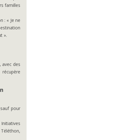
rs familles
n : « Je ne
estination
t ».
, avec des
 récupère
on
 sauf pour
nitiatives
 Téléthon,