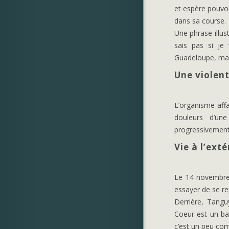
et espère pouvoi
dans sa course.
Une phrase illus
sais pas si je 
Guadeloupe, mais
Une violent
L’organisme affa
douleurs d’une
progressivement 
Vie à l’ext
Le 14 novembre, 
essayer de se re
Derrière, Tangu
Coeur est un ba
c’est un peu comm