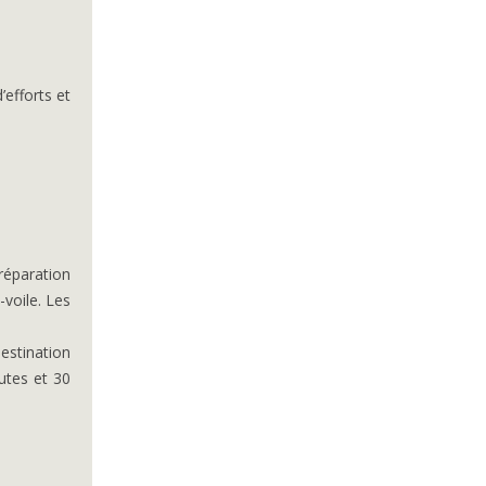
’efforts et
 réparation
-voile. Les
estination
utes et 30