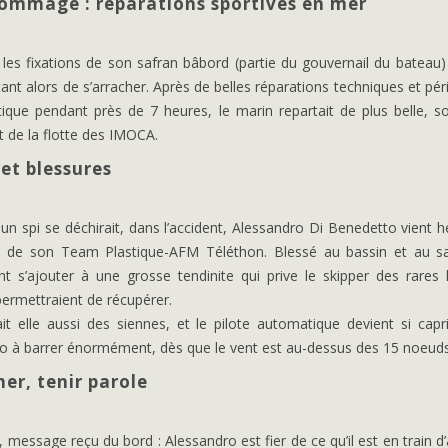
ommagé : réparations sportives en mer
es fixations de son safran bâbord (partie du gouvernail du bateau) 
nt alors de s’arracher. Après de belles réparations techniques et pér
ntique pendant près de 7 heures, le marin repartait de plus belle, s
t de la flotte des IMOCA.
 et blessures
n spi se déchirait, dans l’accident, Alessandro Di Benedetto vient h
e de son Team Plastique-AFM Téléthon. Blessé au bassin et au s
nt s’ajouter à une grosse tendinite qui prive le skipper des rares
permettraient de récupérer.
ait elle aussi des siennes, et le pilote automatique devient si capri
ro à barrer énormément, dès que le vent est au-dessus des 15 noeuds
her, tenir parole
message reçu du bord : Alessandro est fier de ce qu’il est en train d