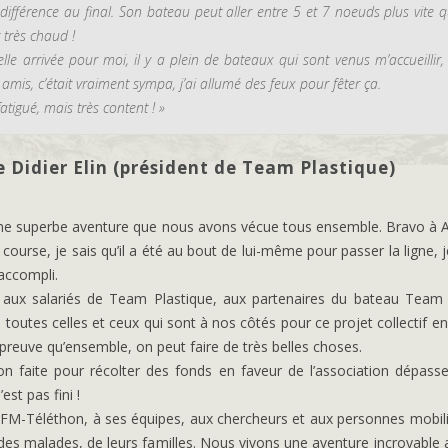
a différence au final. Son bateau peut aller entre 5 et 7 noeuds plus vite q
t très chaud !
elle arrivée pour moi, il y a plein de bateaux qui sont venus m’accueillir
amis, c’était vraiment sympa, j’ai allumé des feux pour fêter ça.
 fatigué, mais très content ! »
 Didier Elin (président de Team Plastique)
une superbe aventure que nous avons vécue tous ensemble. Bravo à 
course, je sais qu’il a été au bout de lui-même pour passer la ligne, j
 accompli.
aux salariés de Team Plastique, aux partenaires du bateau Team 
toutes celles et ceux qui sont à nos côtés pour ce projet collectif e
preuve qu’ensemble, on peut faire de très belles choses.
ion faite pour récolter des fonds en faveur de l’association dépass
’est pas fini !
’AFM-Téléthon, à ses équipes, aux chercheurs et aux personnes mobil
 des malades, de leurs familles. Nous vivons une aventure incroyable 