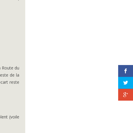
a Route du
este de la
écart reste
ent (voile