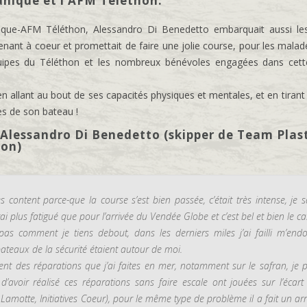
anique et l’AFM Téléthon.
ique-AFM Téléthon, Alessandro Di Benedetto embarquait aussi le
tenant à coeur et promettait de faire une jolie course, pour les malad
quipes du Téléthon et les nombreux bénévoles engagées dans cet
 en allant au bout de ses capacités physiques et mentales, et en tirant
es de son bateau !
’Alessandro Di Benedetto (skipper de Team Plas
on)
ès content parce-que la course s’est bien passée, c’était très intense, je s
rai plus fatigué que pour l’arrivée du Vendée Globe et c’est bel et bien le ca
pas comment je tiens debout, dans les derniers miles j’ai failli m’endo
ateaux de la sécurité étaient autour de moi.
tent des réparations que j’ai faites en mer, notamment sur le safran, je 
 d’avoir réalisé ces réparations sans faire escale ont jouées sur l’écart
Lamotte, Initiatives Coeur), pour le même type de problème il a fait un arrê