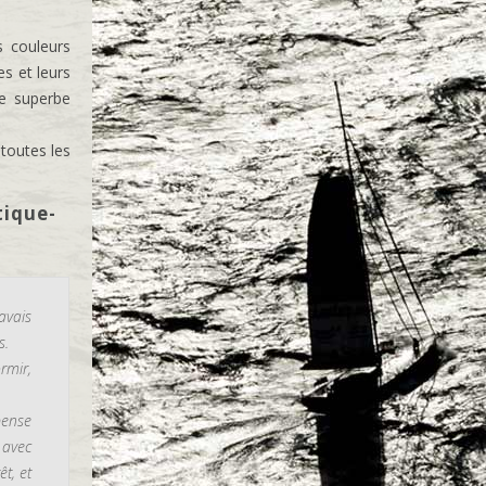
s couleurs
es et leurs
te superbe
 toutes les
tique-
avais
s.
rmir,
pense
 avec
t, et