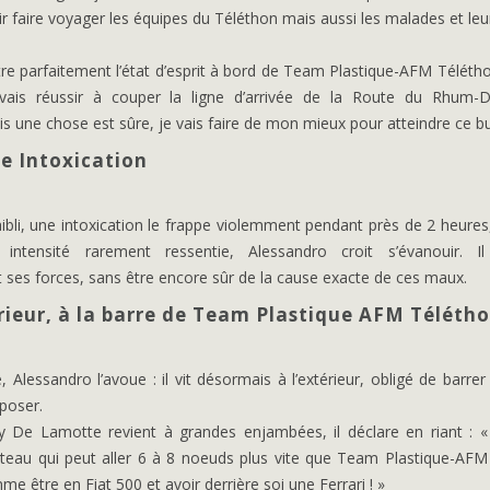
r faire voyager les équipes du Téléthon mais aussi les malades et leu
tre parfaitement l’état d’esprit à bord de Team Plastique-AFM Télétho
vais réussir à couper la ligne d’arrivée de la Route du Rhum-D
 une chose est sûre, je vais faire de mon mieux pour atteindre ce bu
e Intoxication
ibli, une intoxication le frappe violemment pendant près de 2 heures
 intensité rarement ressentie, Alessandro croit s’évanouir. Il
ses forces, sans être encore sûr de la cause exacte de ces maux.
érieur, à la barre de Team Plastique AFM Téléth
Alessandro l’avoue : il vit désormais à l’extérieur, obligé de barrer
poser.
y De Lamotte revient à grandes enjambées, il déclare en riant : « I
teau qui peut aller 6 à 8 noeuds plus vite que Team Plastique-AFM
e être en Fiat 500 et avoir derrière soi une Ferrari ! »