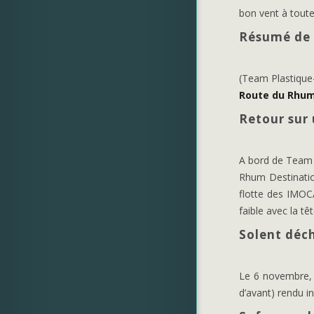
bon vent à toute
Résumé de 
(Team Plastiqu
Route du Rhum
Retour sur
A bord de Team 
Rhum Destination
flotte des IMOCA
faible avec la tê
Solent déch
Le 6 novembre, a
d’avant) rendu inu