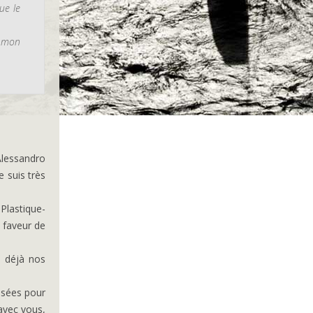
ue le
, mon
Alessandro
e suis très
Plastique-
n faveur de
e déjà nos
isées pour
avec vous,