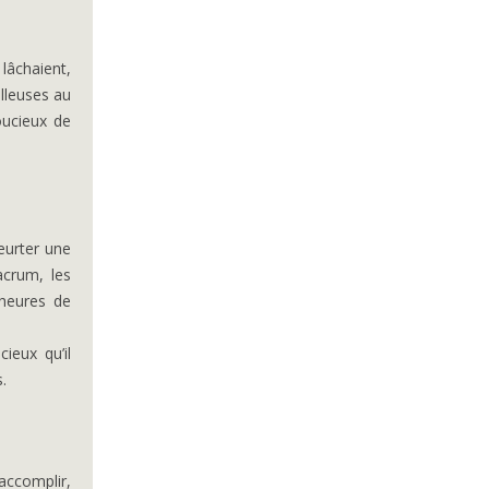
lâchaient,
illeuses au
oucieux de
eurter une
acrum, les
 heures de
cieux qu’il
.
’accomplir,