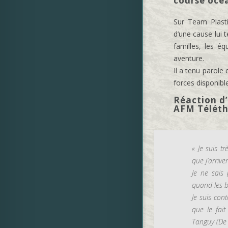
course océ
Sur Team Plast
d’une cause lui 
familles, les é
aventure.
Il a tenu parole
forces disponibl
Réaction d
AFM Téléth
« Je suis tr
que j’arrive
Je ne sais 
quand les b
Je suis con
que le fait
Tanguy (De 